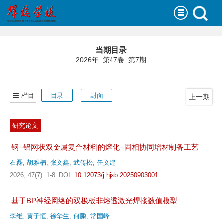
当期目录
2026年 第47卷 第7期
栏目
目录
封面
上一期
研究论文
钢−铝网状双金属复合材料的熔化−固相协同增材制备工艺
石磊
,
胡雅楠
,
张文鑫
,
武传松
,
任文建
2026, 47(7): 1-8.
DOI:
10.12073/j.hjxb.20250903001
基于BP神经网络的双极板非熔透激光焊接数值模型
李维
,
黄子恒
,
徐华生
,
何鹏
,
常国峰