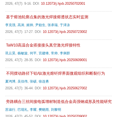
2026, 47(7): 9-16.
DOI:
10.12073/j.hjxb.20250702001
基于熔池轮廓点集的激光焊接熔透状态实时监测
李克强
,
高涛
,
姬帅
,
尹贻生
,
张承瑞
,
于泽泳
2026, 47(7): 17-27.
DOI:
10.12073/j.hjxb.20250723002
TaW10高温合金搭接接头真空激光焊接特性
巩云昊
,
杨敏旋
,
何平
,
宫建锋
,
常帅
,
李俐群
2026, 47(7): 28-35.
DOI:
10.12073/j.hjxb.20250609001
不同摆动路径下铝/钛激光熔钎焊界面微观组织和断裂行为
夏鸿博
,
吴佳伟
,
张硕
,
徐连勇
2026, 47(7): 36-44.
DOI:
10.12073/j.hjxb.20250627002
旁路耦合三丝间接电弧增材制造低合金高强钢成形及性能研究
苏淑行
,
巴现礼
,
李耀
,
樊晓雨
,
刘黎明
2026, 47(7): 45-52.
DOI:
10.12073/j.hjxb.20250709002