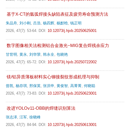
基于X-CT的氩弧焊接头缺陷表征及疲劳寿命预测方法
朱品舟
,
刘小刚
,
吕浩
,
杨四辉
,
杨默晗
,
钱正明
2026, 47(7): 53-64.
DOI:
10.12073/j.hjxb.20250625001
数字图像相关法检测铝合金激光−MIG复合焊残余应力
甘世明
,
黄永
,
刘华荥
,
韩永全
,
包晓艳
2026, 47(7): 65-72.
DOI:
10.12073/j.hjxb.20250722002
镁/铝异质薄板材料实心铆接裂纹形成机理与抑制
曾凯
,
杨存琪
,
邢保英
,
张洪申
,
黄俊智
,
高菁菁
,
何晓聪
2026, 47(7): 73-83.
DOI:
10.12073/j.hjxb.20250623001
改进YOLOv11-OBB的焊缝识别算法
张志泽
,
汪军
,
徐晓峰
2026, 47(7): 84-94.
DOI:
10.12073/j.hjxb.20250613001