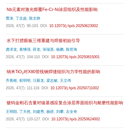
Nb元素对激光熔覆Fe-Cr-Ni涂层组织及性能影响
曹涛
,
丁念超
,
陈文静
2026, 47(7): 95-103.
DOI:
10.12073/j.hjxb.20250623002
水下打捞眼板三维重建与焊接初始引导
龚泽龙
,
黄继强
,
薛龙
,
张瑞英
,
杨鹏
,
陈世海
2026, 47(7): 104-110.
DOI:
10.12073/j.hjxb.20250815001
纳米TiO
对X80管线钢焊缝组织与力学性能的影响
2
齐善根
,
权明明
,
汪殿龙
,
梁志敏
,
王立伟
2026, 47(7): 111-119.
DOI:
10.12073/j.hjxb.20250711002
镀钨金刚石含量对镍基感应复合涂层界面组织与耐磨性能影响
王明阳
,
丁天然
,
刘建秀
,
杨骄
,
刘攀
,
左全奇
2026, 47(7): 120-127.
DOI:
10.12073/j.hjxb.20250624002