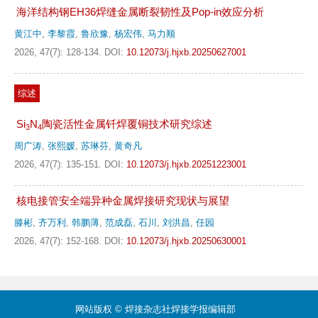
海洋结构钢EH36焊缝金属断裂韧性及Pop-in效应分析
黄江中
,
李黎霞
,
鲁欣豫
,
杨宏伟
,
马力顺
2026, 47(7): 128-134.
DOI:
10.12073/j.hjxb.20250627001
综述
Si
N
陶瓷活性金属钎焊覆铜技术研究综述
3
4
周广涛
,
张熙媛
,
苏琳芬
,
黄奇凡
2026, 47(7): 135-151.
DOI:
10.12073/j.hjxb.20251223001
核电接管安全端异种金属焊接研究现状与展望
滕彬
,
齐万利
,
韩鹏薄
,
范成磊
,
石川
,
刘洪昌
,
任园
2026, 47(7): 152-168.
DOI:
10.12073/j.hjxb.20250630001
网站版权 © 焊接杂志社焊接学报编辑部