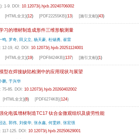
): 1-9.
DOI:
10.12073/j.hjxb.20240706002
[HTML全文]
(
12
)
[PDF
22255KB
]
(
13
)
[施引文献]
(
43
)
学习的增材制造成形件三维形貌测量
一鸣
,
罗奇
,
田义立
,
杨天豪
,
杜锡勇
,
崔雷
: 12-19, 42.
DOI:
10.12073/j.hjxb.20251124001
[HTML全文]
(
19
)
[PDF
8424KB
]
(
137
)
[施引文献]
(
1
)
模型在焊接缺陷检测中的应用现状与展望
小鹏
,
于兴华
: 75-85.
DOI:
10.12073/j.hjxb.20260402002
[HTML全文]
(
8
)
[PDF
6274KB
]
(
124
)
强化电弧增材制造TC17 钛合金微观组织及疲劳性能
冠达
,
郭伟
,
刘俊华
,
张永鑫
,
何雯婷
,
张宏强
: 117-125.
DOI:
10.12073/j.hjxb.20250629001