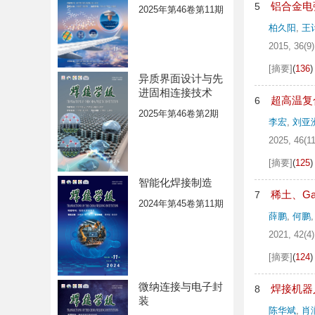
铝合金电
5
2025年第46卷第11期
柏久阳
,
王
2015, 36(9)
[摘要]
(
136
)
异质界面设计与先
进固相连接技术
超高温复
6
2025年第46卷第2期
李宏
,
刘亚
2025, 46(11
[摘要]
(
125
)
智能化焊接制造
稀土、G
7
2024年第45卷第11期
薛鹏
,
何鹏
2021, 42(4)
[摘要]
(
124
)
微纳连接与电子封
焊接机器
8
装
陈华斌
,
肖