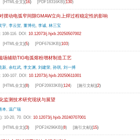
[HTML全文]
(
16
)
[PDF
18316KB
]
(
130
)
对摆动电弧窄间隙GMAW立向上焊过程稳定性的影响
笑宇
,
李云贺
,
董博伦
,
李诚
,
林三宝
: 108-116.
DOI:
10.12073/j.hjxb.20250507002
[HTML全文]
(
5
)
[PDF
6763KB
]
(
103
)
合金磁场辅助TIG电弧熔粉增材制造工艺
克新
,
余红武
,
李文渊
,
刘建荣
,
孙琪
,
刘一搏
: 100-107.
DOI:
10.12073/j.hjxb.20250611001
[HTML全文]
(
8
)
[PDF
20933KB
]
(
124
)
[施引文献]
(
2
)
化监测技术研究现状与展望
善本
,
温广瑞
): 10-20, 70.
DOI:
10.12073/j.hjxb.20240707001
[HTML全文]
(
3
)
[PDF
24296KB
]
(
8
)
[施引文献]
(
15
)