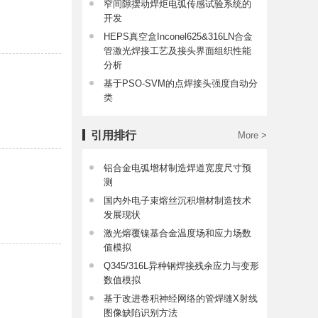
窄间隙摆动焊炬电弧传感试验系统的
开发
HEPS真空盒Inconel625&316LN合金
管激光焊接工艺及接头界面组织性能
分析
基于PSO-SVM的点焊接头强度自动分
类
引用排行
More >
铝合金电弧增材制造焊道宽度尺寸预
测
国内外电子束熔丝沉积增材制造技术
发展现状
激光熔覆镍基合金温度场和应力场数
值模拟
Q345/316L异种钢焊接残余应力与变形
数值模拟
基于改进卷积神经网络的管焊缝X射线
图像缺陷识别方法