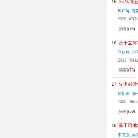
Si
N
陶
15
3
4
周广涛
,
张
2026, 47(7)
[摘要]
(
75
)
基于立体
16
马佳玮
,
孙
2024, 45(11
[摘要]
(
73
)
先进封装
17
刘旭东
,
撒
2025, 46(9)
[摘要]
(
69
)
基于熔池
18
李克强
,
高