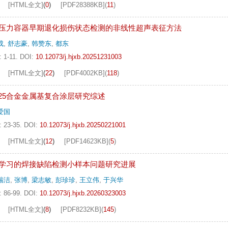
[HTML全文]
(
0
)
[PDF
28388KB
]
(
11
)
压力容器早期退化损伤状态检测的非线性超声表征方法
成
,
舒志豪
,
韩赞东
,
都东
: 1-11.
DOI:
10.12073/j.hjxb.20251231003
[HTML全文]
(
22
)
[PDF
4002KB
]
(
118
)
el 625合金金属基复合涂层研究综述
爱国
: 23-35.
DOI:
10.12073/j.hjxb.20250221001
[HTML全文]
(
12
)
[PDF
14623KB
]
(
5
)
学习的焊接缺陷检测小样本问题研究进展
瑞洁
,
张博
,
梁志敏
,
彭珍珍
,
王立伟
,
于兴华
: 86-99.
DOI:
10.12073/j.hjxb.20260323003
[HTML全文]
(
8
)
[PDF
8232KB
]
(
145
)