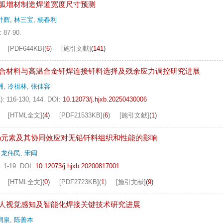
弧增材制造焊道宽度尺寸预测
计辉
,
林三宝
,
杨春利
: 87-90.
[PDF
644KB
]
(
6
)
[施引文献]
(
141
)
合材料与高温合金钎焊连接钎料选择及残余应力调控研究进展
洲
,
冷祖林
,
张佳容
): 116-130, 144.
DOI:
10.12073/j.hjxb.20250430006
[HTML全文]
(
4
)
[PDF
21533KB
]
(
6
)
[施引文献]
(
1
)
a元素及其协同效应对无铅钎料组织和性能的影响
,
龙伟民
,
宋闽
: 1-19.
DOI:
10.12073/j.hjxb.20200817001
[HTML全文]
(
0
)
[PDF
2723KB
]
(
1
)
[施引文献]
(
9
)
人视觉感知及智能化焊接关键技术研究进展
润泉
,
陈善本