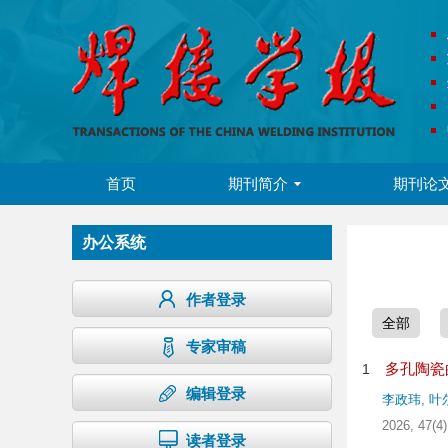
首页
期刊简介
期刊论
办公系统
作者登录
全部
专家审稿
多孔陶瓷
1
编辑登录
李政玮
,
叶
2026, 47(4)
读者登录