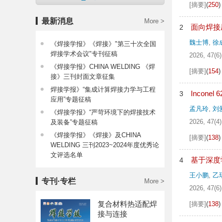
[摘要]
(
250
)
最新消息
More >
面向焊接
2
魏士博
,
徐
《焊接学报》《焊接》"第三十次全国
焊接学术会议"专刊征稿
2026, 47(6)
《焊接学报》CHINA WELDING 《焊
[摘要]
(
154
)
接》三刊封面文章征集
焊接学报》“集成计算焊接力学与工程
Incon
3
应用”专题征稿
孟凡玲
,
刘
《焊接学报》“严苛环境下的焊接技术
2026, 47(4)
及装备”专题征稿
《焊接学报》《焊接》及CHINA
[摘要]
(
138
)
WELDING 三刊2023~2024年度优秀论
文评选名单
基于深度
4
王小鹏
,
乙
专刊·专栏
More >
2026, 47(6)
复合材料热适配焊
[摘要]
(
138
)
接与连接