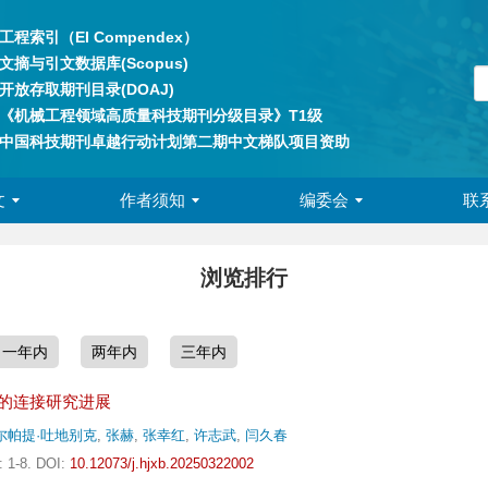
工程索引（EI Compendex）
文摘与引文数据库(Scopus)
开放存取期刊目录(DOAJ)
《机械工程领域高质量科技期刊分级目录》T1级
中国科技期刊卓越行动计划第二期中文梯队项目资助
文
作者须知
编委会
联
浏览排行
一年内
两年内
三年内
的连接研究进展
尔帕提·吐地别克
,
张赫
,
张幸红
,
许志武
,
闫久春
: 1-8.
DOI:
10.12073/j.hjxb.20250322002