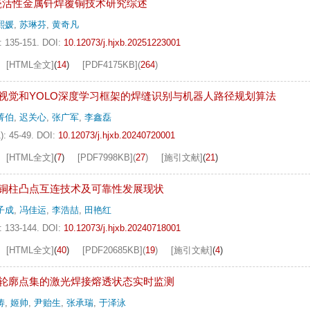
瓷活性金属钎焊覆铜技术研究综述
熙媛
,
苏琳芬
,
黄奇凡
: 135-151.
DOI:
10.12073/j.hjxb.20251223001
[HTML全文]
(
14
)
[PDF
4175KB
]
(
264
)
视觉和YOLO深度学习框架的焊缝识别与机器人路径规划算法
菁伯
,
迟关心
,
张广军
,
李鑫磊
): 45-49.
DOI:
10.12073/j.hjxb.20240720001
[HTML全文]
(
7
)
[PDF
7998KB
]
(
27
)
[施引文献]
(
21
)
铜柱凸点互连技术及可靠性发展现状
子成
,
冯佳运
,
李浩喆
,
田艳红
: 133-144.
DOI:
10.12073/j.hjxb.20240718001
[HTML全文]
(
40
)
[PDF
20685KB
]
(
19
)
[施引文献]
(
4
)
轮廓点集的激光焊接熔透状态实时监测
涛
,
姬帅
,
尹贻生
,
张承瑞
,
于泽泳