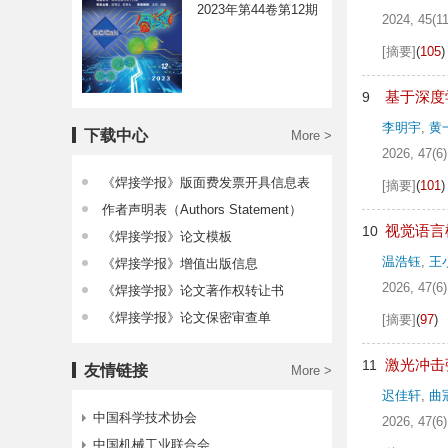
2023年第44卷第12期
2024, 45(11
[摘要]
(
105
)
基于深度
9
李明宇
,
黄
下载中心
More >
2026, 47(6)
《焊接学报》版面费发票开具信息表
[摘要]
(
101
)
作者声明表（Authors Statement）
视觉语言
10
《焊接学报》论文模板
温浩钰
,
王
《焊接学报》增值出版信息
2026, 47(6)
《焊接学报》论文著作权转让书
《焊接学报》论文保密审查单
[摘要]
(
97
)
激光冲击
11
友情链接
More >
迟佳轩
,
曲
中国科学技术协会
2026, 47(6)
中国机械工业联合会