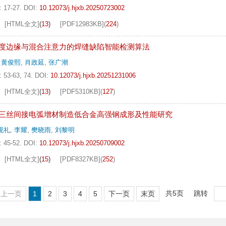
: 17-27.
DOI:
10.12073/j.hjxb.20250723002
[HTML全文]
(
13
)
[PDF
12983KB
]
(
224
)
度边缘与混合注意力的焊缝缺陷智能检测算法
,
黄俊熙
,
肖政延
,
张广潮
: 53-63, 74.
DOI:
10.12073/j.hjxb.20251231006
[HTML全文]
(
13
)
[PDF
5310KB
]
(
127
)
三丝间接电弧增材制造低合金高强钢成形及性能研究
现礼
,
李耀
,
樊晓雨
,
刘黎明
: 45-52.
DOI:
10.12073/j.hjxb.20250709002
[HTML全文]
(
15
)
[PDF
8327KB
]
(
252
)
共5页
跳转
上一页
1
2
3
4
5
下一页
末页