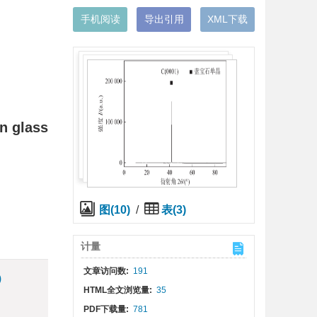
手机阅读
导出引用
XML下载
on glass
图(10)
/
表(3)
计量
文章访问数:
191
)
HTML全文浏览量:
35
PDF下载量:
781