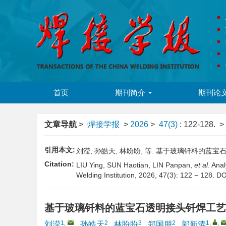
首页
期刊简介
期刊论
文章导航
>
焊接学报
>
2026
>
47(3)
: 122-128.
> 
引用本文:
刘滢, 孙皓天, 林盼盼, 等. 基于玻璃钎料的蓝宝石透明接
Citation:
LIU Ying, SUN Haotian, LIN Panpan,
et al
. Ana
Welding Institution, 2026, 47(3): 122 − 128.
DO
基于玻璃钎料的蓝宝石透明接头钎焊工艺
1
,
2
3
2
1
,
,
刘滢
,
孙皓天
,
林盼盼
,
郑国朋
,
郭新涛