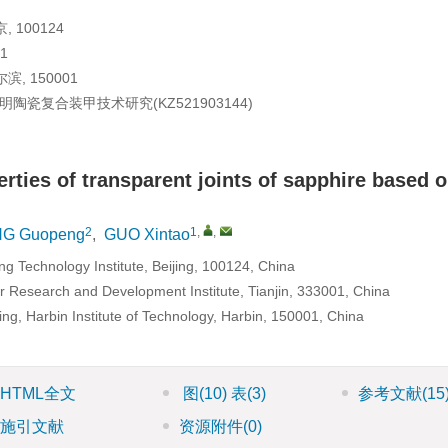
100124
1
 150001
明陶瓷复合装甲技术研究(
KZ521903144
)
rties of transparent joints of sapphire based 
2
1
,
,
G Guopeng
,
GUO Xintao
ing Technology Institute, Beijing, 100124, China
r Research and Development Institute, Tianjin, 333001, China
ng, Harbin Institute of Technology, Harbin, 150001, China
HTML全文
图
(10)
表
(3)
参考文献
(15
施引文献
资源附件
(0)