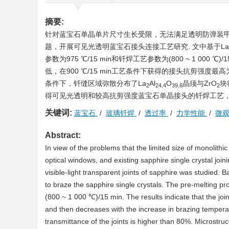
摘要:
针对蓝宝石单晶单片尺寸生长受限，无法满足透明防弹装
题，开展可见光透明蓝宝石接头连接工艺研究. 文中基于La
参数为975 ℃/15 min和钎焊工艺参数为(800 ~ 1 0
低，在900 ℃/15 min工艺条件下获得的接头抗剪强度最高为44
条件下，钎缝区域弥散分布了La
Al
O
晶须与ZrO
块
2
24.4
39.6
2
得可见光透明和较高抗剪强度蓝宝石单晶接头的钎焊工艺，
关键词:
蓝宝石
/
玻璃钎焊
/
透过率
/
力学性能
/
微
Abstract:
In view of the problems that the limited size of monolit
optical windows, and existing sapphire single crystal join
visible-light transparent joints of sapphire was studied.
to braze the sapphire single crystals. The pre-melting
(800 ~ 1 000 ℃)/15 min. The results indicate that the joint
and then decreases with the increase in brazing tempera
transmittance of the joints is higher than 80%. Microstruc