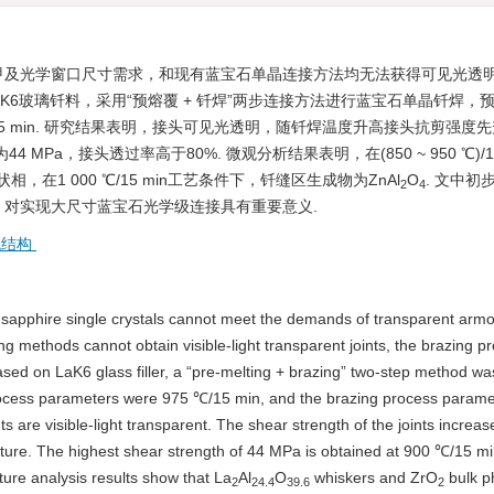
甲及光学窗口尺寸需求，和现有蓝宝石单晶连接方法均无法获得可见光透
K6玻璃钎料，采用“预熔覆 + 钎焊”两步连接方法进行蓝宝石单晶钎焊，
00 ℃)/15 min. 研究结果表明，接头可见光透明，随钎焊温度升高接头抗剪强
 MPa，接头透过率高于80%. 微观分析结果表明，在(850 ~ 950 ℃)/1
状相，在1 000 ℃/15 min工艺条件下，钎缝区生成物为ZnAl
O
. 文中初
2
4
对实现大尺寸蓝宝石光学级连接具有重要意义.
观结构
hic sapphire single crystals cannot meet the demands of transparent arm
ing methods cannot obtain visible-light transparent joints, the brazing p
 Based on LaK6 glass filler, a “pre-melting + brazing” two-step method w
 process parameters were 975 ℃/15 min, and the brazing process param
s are visible-light transparent. The shear strength of the joints increases
ture. The highest shear strength of 44 MPa is obtained at 900 ℃/15 mi
ture analysis results show that La
Al
O
whiskers and ZrO
bulk p
2
24.4
39.6
2